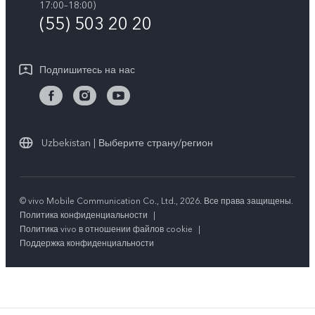
Обновление системы
17:00–18:00)
О нас
(55) 503 20 20
Инструкции по гарантии vivo
Центр конфиденциальности vivo
Подпишитесь на нас
Стабильность
Uzbekistan | Выберите страну/регион
© vivo Mobile Communication Co., Ltd., 2026. Все права защищены.
Политика конфиденциальности
|
Политика vivo в отношении файлов cookie
|
Поддержка конфиденциальности