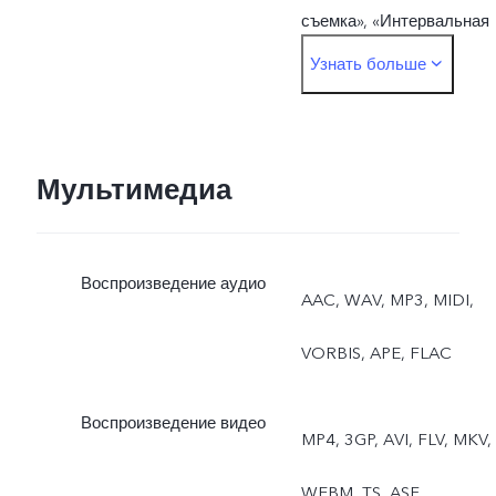
съемка», «Интервальная
Узнать больше
съемка», «Режим Pro»,
«Панорама»,
«Документы»,
Мультимедиа
«50 Мп»Фронтальная
Воспроизведение аудио
камера: «Фото», «Ночь»,
AAC, WAV, MP3, MIDI,
«Портрет», «Видео»,
VORBIS, APE, FLAC
«Живое фото»
Воспроизведение видео
MP4, 3GP, AVI, FLV, MKV,
WEBM, TS, ASF