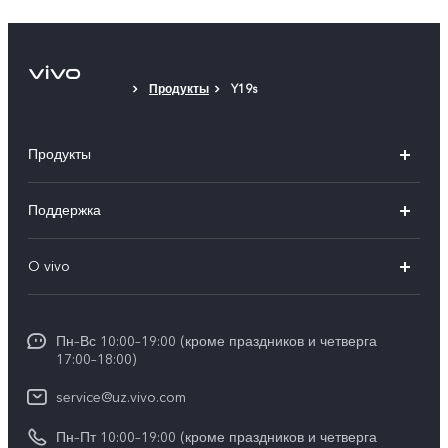
Продукты
Y19s
Продукты
V50
Поддержка
V50 Lite
FAQs
O vivo
Y29
Funtouch OS
Общая информация
Y04
Сервисные центры
Пн–Вс 10:00–19:00 (кроме праздников и четверга
Пресс Центр
17:00–18:00)
IMEI аутентификация
Карьера в vivo
service@uz.vivo.com
Запрос стоимости запчастей
Юридическая информация
Пн–Пт 10:00–19:00 (кроме праздников и четверга