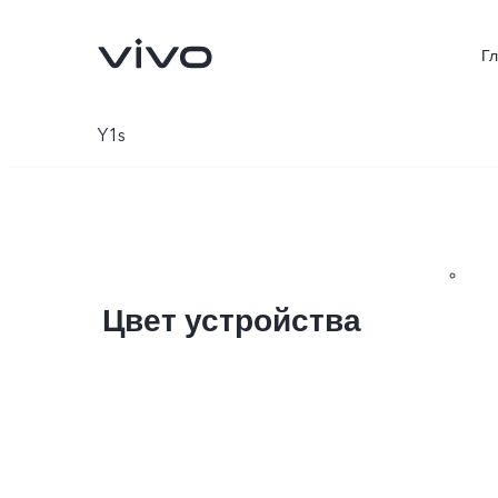
Г
Y1s
Цвет устройства
V70 5G
X300Pro
Новинка
Новинка