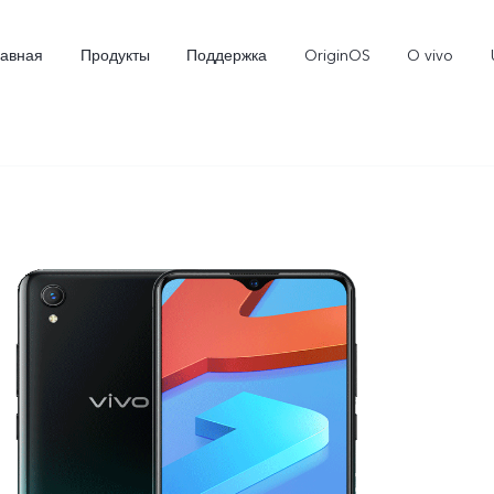
лавная
Продукты
Поддержка
OriginOS
O vivo
X300
X300 FE
Новинка
Новинка