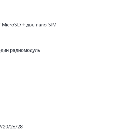
/ MicroSD + две nano-SIM
один радиомодуль
9/20/26/28