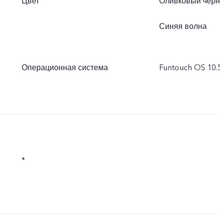
Цвет
Оливковый чёр
Синяя волна
Операционная система
Funtouch OS 10.5
*