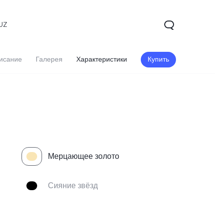
UZ
исание
Галерея
Характеристики
Купить
Мерцающее золото
V60 5G
V60 Lite
Сияние звёзд