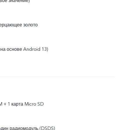
овое значение)
ерцающее золото
(на основе Android 13)
M + 1 карта Micro SD
один радиомодуль (DSDS)