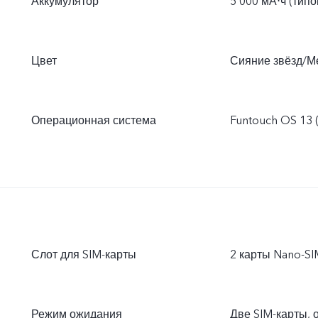
Аккумулятор
5 000 мА⋅ч (тип
Цвет
Сияние звёзд/М
Операционная система
Funtouch OS 13 
Слот для SIM-карты
2 карты Nano-SI
Режим ожидания
Две SIM-карты, 