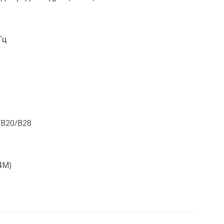
Гц
/B20/B28
4M)