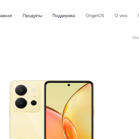
лавная
Продукты
Поддержка
OriginOS
O vivo
Оп
X300
X300 FE
Новинка
Новинка