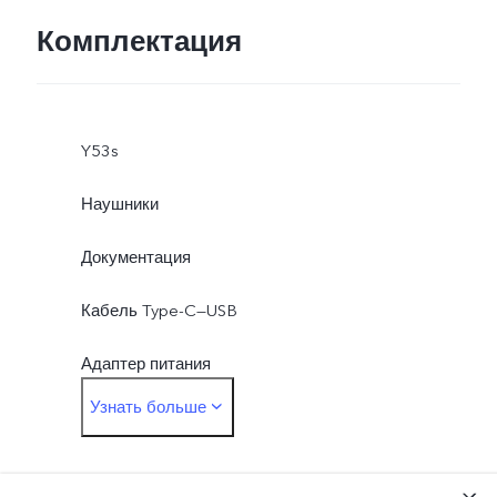
Комплектация
Y53s
Наушники
Документация
Кабель Type-C—USB
Адаптер питания
Узнать больше
Скрепка для извлечения Sim-слот
Защитный чехол