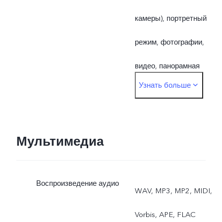
камеры), портретный
режим, фотографии,
видео, панорамная
Узнать больше
съемка, «живые»
фотографии, замедленна
съемка, таймлапс,
Мультимедиа
профессиональный
Воспроизведение аудио
режим, DOC, ИИ 64 Мп
WAV, MP3, MP2, MIDI,
Vorbis, APE, FLAC