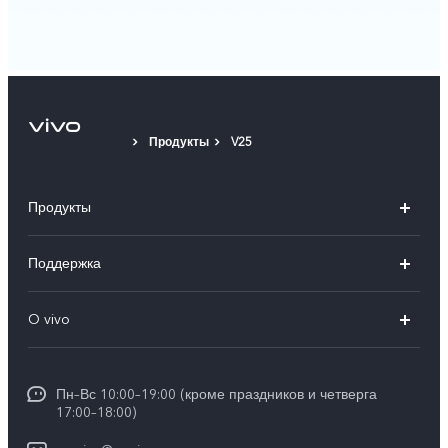
Продукты
V25
Продукты
V50
Поддержка
V50 Lite
FAQs
O vivo
Y29
Funtouch OS
Общая информация
Y04
Сервисные центры
Пн–Вс 10:00–19:00 (кроме праздников и четверга
Пресс Центр
17:00–18:00)
IMEI аутентификация
Карьера в vivo