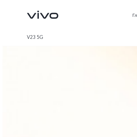
Г
V23 5G
V70 5G
X300Pro
Новинка
Новинка