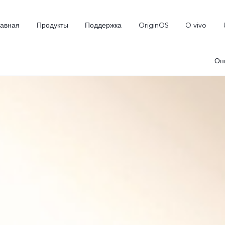
лавная
Продукты
Поддержка
OriginOS
O vivo
Оп
X300
X300 FE
Новинка
Новинка