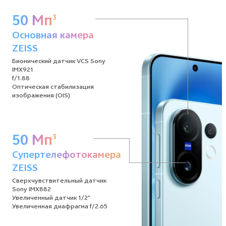
50 Мп
3
3
Основная камера
ZEISS
Бионический датчик VCS Sony
IMX921
f/1.88
Оптическая стабилизация
изображения (OIS)
50 Мп
3
Супертелефотокамера
ZEISS
Сверхчувствительный датчик
Sony IMX882
Увеличенный датчик 1/2″
Увеличенная диафрагма f/2.65