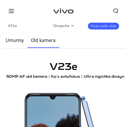
V23e
Qisqacha
Hozir sotib olish
Galereya
Umumiy
Old kamera
Parametr
Dizayn
Samaradorlik
Assosiy kamera
50MP AF old kamera | Ko'z avtofokus | Ultra ingichka dizayn