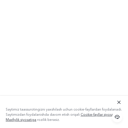
Saytimiz taassurotingizni yaxshilash uchun cookie-fayllardan foydalanadi.
Saytimizdan foydalanishda davom etish orqali
Cookie-fayllar siyosati
va
Maxfiylik siyosatiga
rozilik berasiz.