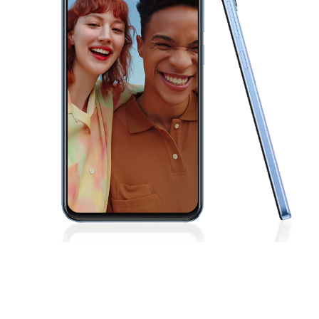
Uzbekistan(uz) | Mamlakat/mintaqani tanlash