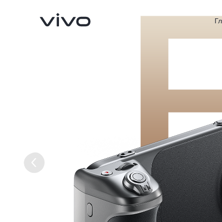
Г
V70 5G
X300Pro
Новинка
Новинка