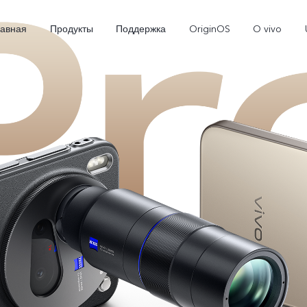
лавная
Продукты
Поддержка
OriginOS
O vivo
X300
X300 FE
Новинка
Новинка