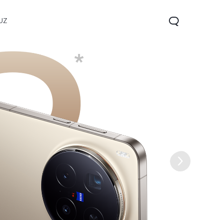
UZ
V60 5G
V60 Lite