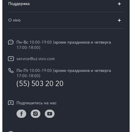
Поддержка
V50 Lite
FAQs
O vivo
Y29
Funtouch OS
Общая информация
Y04
Сервисные центры
Пн–Вс 10:00–19:00 (кроме праздников и четверга
Пресс Центр
17:00–18:00)
IMEI аутентификация
Карьера в vivo
service@uz.vivo.com
Запрос стоимости запчастей
Юридическая информация
Пн–Пт 10:00–19:00 (кроме праздников и четверга
Обновление системы
17:00–18:00)
О нас
(55) 503 20 20
Инструкции по гарантии vivo
Центр конфиденциальности vivo
Подпишитесь на нас
Стабильность