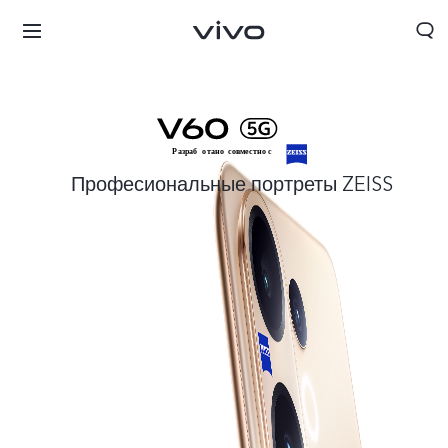
Професиональные портреты ZEISS