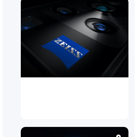
Инновации
vivo и ZEISS объявляют о
глобальном партнерстве в
области мобильной фо