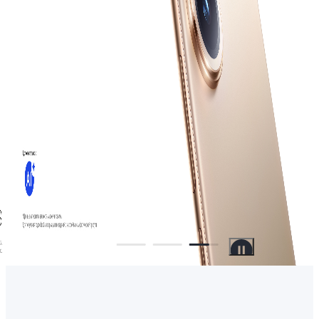
Uzbekistan | Выберите страну/регион