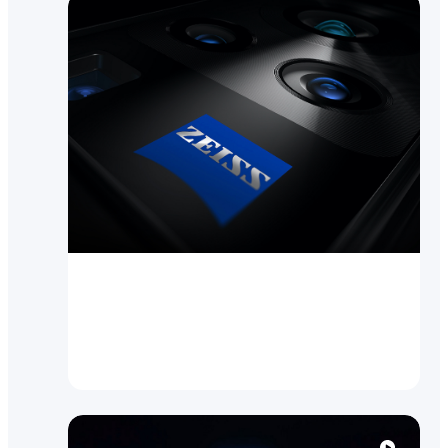
Инновации
vivo и ZEISS объявляют о
глобальном партнерстве в
области мобильной фо