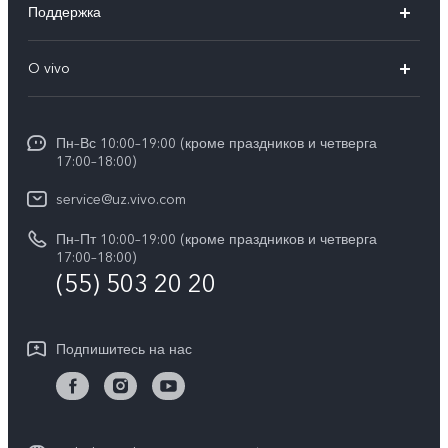
Поддержка
V50 Lite
FAQs
O vivo
Y29
Funtouch OS
Общая информация
Y04
Сервисные центры
Пн–Вс 10:00–19:00 (кроме праздников и четверга
Пресс Центр
17:00–18:00)
IMEI аутентификация
Карьера в vivo
service@uz.vivo.com
Запрос стоимости запчастей
Юридическая информация
Пн–Пт 10:00–19:00 (кроме праздников и четверга
Обновление системы
17:00–18:00)
О нас
(55) 503 20 20
Инструкции по гарантии vivo
Центр конфиденциальности vivo
Подпишитесь на нас
Стабильность