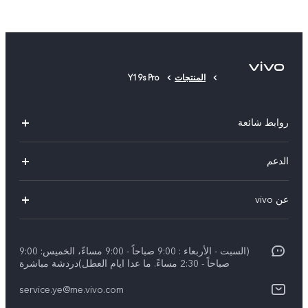
المنتجات
Y19s Pro
روابط شائعة
V50 Lite 5G
الدعم
Y19s Pro
الاسئلة الشائعة
عن vivo
Y04
مركز الخدمة
عن vivo
Y17s
Funtouch OS
(السبت - الأربعاء : 9:00 صباحاً - 9:00 مساءً، الخميس: 9:00
نبذة عنا
Y02
صباحاً - 2:30 مساءً. ما عدا ايام العطل)دردشة مباشرة
مصادقة IMEI
الإشعارات القانونية
كل الموديلات
service.ye@me.vivo.com
اسعار قطع الغيار