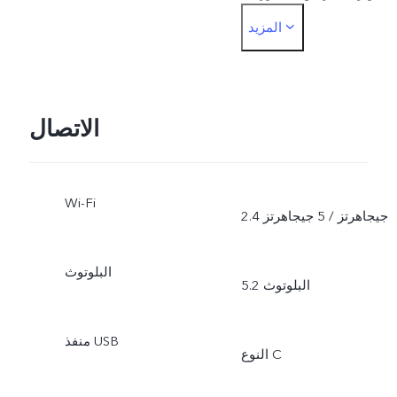
المزيد
المستندات، 50
ميجابكسلالجهة الأمامية:
الصور، التصوير الليلي،
الاتصال
البورتريه، الفيديو، الصورة
Wi-Fi
الحية
2.4 جيجاهرتز / 5 جيجاهرتز
البلوتوث
البلوتوث 5.2
منفذ USB
النوع C