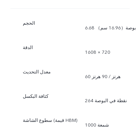
الحجم
6.68 بوصة（16.96 سم）
الدقة
1608 × 720
معدل التحديث
60 هرتز / 90 هرتز
كثافة البكسل
264 نقطة في البوصة
سطوع الشاشة (قيمة HBM)
1000 شمعة