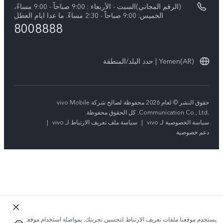
الاستدامة
(الرقم المجاني)السبت - الأربعاء : 9:00 صباحاً - 9:00 مساءً،
تحديثات النظام
الخميس: 9:00 صباحاً - 2:30 مساءً. ما عدا ايام العطل
8008888
تعلیمات الضمان
بيان الخصوصية بشأن خدمة العملاء
Yemen(AR) | حدد البلد/المنطقة
حقوق النشر © لعام 2026 محفوظة لصالح شركة vivo Mobile
Communication Co., Ltd.‎. كل الحقوق محفوظة.
سياسة الخصوصية لـ vivo
|
سياسة ملف تعريف الارتباط لـ vivo
|
دعم خصوصية
يستخدم موقعنا ملفات تعريف الارتباط لتحسين تجربتك. بمواصلة استخدام موقعنا؛