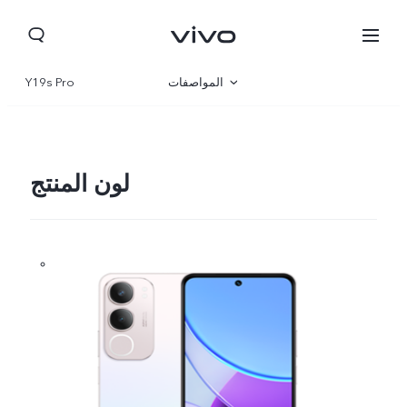
المواصفات
Y19s Pro
نظرة عامة
المعرض
لون المنتج
Yemen(AR) | حدد البلد/المنطقة