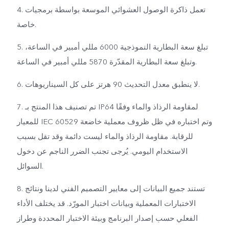
4. تعمل ذاكرة الوصول العشوائي الموسعة بواسطة برمجيات
خاصة.
5. تبلغ سعة البطارية النموذجية 6000 مللي أمبير في الساعة،
وتبلغ سعة البطارية المقدّرة 5870 مللي أمبير في الساعة.
6. لا ينطبق معدل التحديث 90 هرتز على كل السيناريوهات.
7. تم تصنيف هذا المنتج بـ IP64 لمقاومة الرذاذ والماء وفقًا
للمعيار IEC 60529 وتم اختباره في ظل ظروف معملية خاضعة
للرقابة. مقاومة الرذاذ والماء ليست دائمة وقد تقل بسبب
الاستخدام اليومي. يُرجى تجنب الضرر الناجم عن دخول
السوائل.
8. تستند جميع البيانات إلى معايير التصميم الفني لدينا ونتائج
الاختبارات المعملية وبيانات اختبار المورّد. قد يختلف الأداء
الفعلي حسب إصدار البرنامج وبيئة الاختبار المحددة وطراز