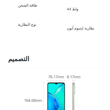
طاقة الشحن
44 واط
نوع البطارية
بطارية ليثيوم أيون
التصميم