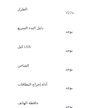
الطراز
Y27s
دليل البدء السريع
يوجد
كبل USB
يوجد
الشاحن
يوجد
أداة إخراج البطاقات
يوجد
حافظة الهاتف
يوجد