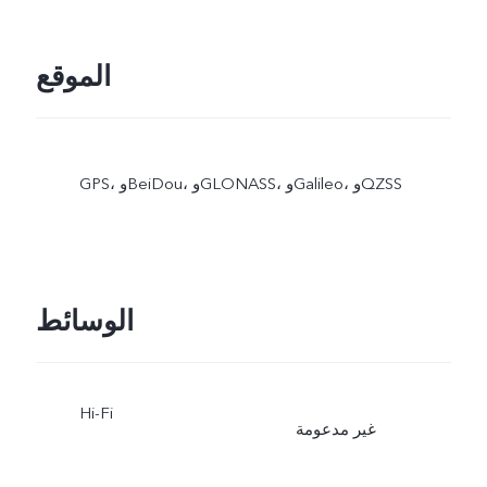
الموقع
GPS، وBeiDou، وGLONASS، وGalileo، وQZSS
الوسائط
Hi-Fi
غير مدعومة