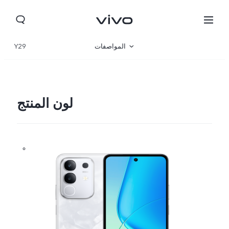
المواصفات
Y29
نظرة عامة
المعرض
لون المنتج
Yemen(AR) | حدد البلد/المنطقة