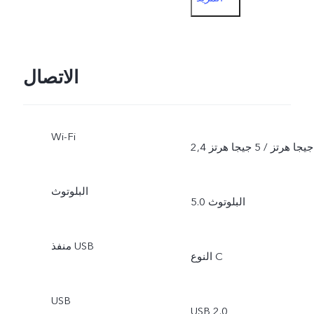
المستندات، العرض المزدوج
الجهة الأمامية: الصور،
التصوير الليلي، البورتريه،
الاتصال
فيديو، الصورة الحية، العرض
Wi-Fi
المزدوج
2,4 جيجا هرتز / 5 جيجا هرتز
البلوتوث
البلوتوث 5.0
منفذ USB
النوع C
USB
USB 2.0