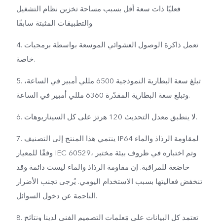
فعليًا ذات سعة أقل بسبب مساحة تخزين نظام التشغيل
والتطبيقات المثبتة سابقًا.
4. تعمل ذاكرة الوصول العشوائي الموسعة بواسطة برمجيات
خاصة.
5. تبلغ سعة البطارية النموذجية 6500 مللي أمبير في الساعة،
وتبلغ سعة البطارية المقدّرة 6360 مللي أمبير في الساعة.
6. لا ينطبق معدل التحديث 120 هرتز على كل السيناريوهات.
7. ينتمي هذا المنتج إلى التصنيف IP64 لمقاومة الرذاذ والماء
وفقًا للمعيار IEC 60529، وتم اختباره في ظروف بيئة مختبر
خاضعة للمراقبة. إن مقاومة الرذاذ والماء ليست دائمة وقد
تنخفض فعاليتها بسبب الاستخدام اليومي. يُرجى تجنب الأضرار
الناجمة عن دخول السوائل.
8. تعتمد كل البيانات على مَعلمات التصميم الفني لدينا ونتائج