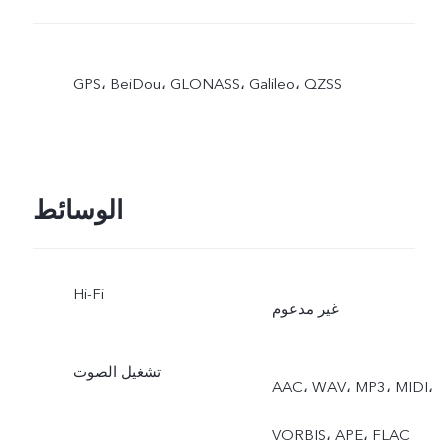
GPS،‏ BeiDou،‏ GLONASS،‏ Galileo،‏ QZSS
الوسائط
Hi-Fi
غير مدعوم
تشغيل الصوت
AAC، ‏WAV، ‏MP3، ‏MIDI،
‏VORBIS، ‏APE، ‏FLAC