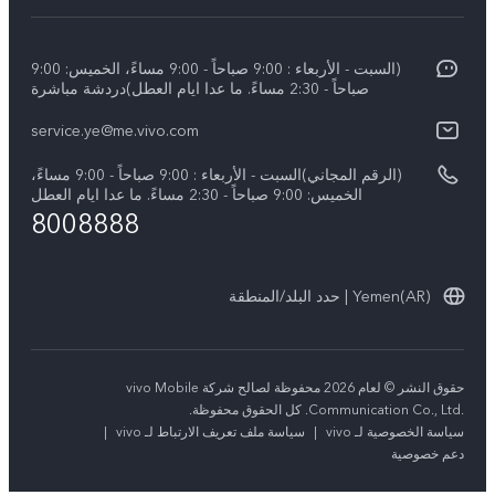
مركز الخدمة
عن vivo
Y17s
Funtouch OS
(السبت - الأربعاء : 9:00 صباحاً - 9:00 مساءً، الخميس: 9:00
نبذة عنا
Y02
صباحاً - 2:30 مساءً. ما عدا ايام العطل)دردشة مباشرة
مصادقة IMEI
الإشعارات القانونية
كل الموديلات
service.ye@me.vivo.com
اسعار قطع الغيار
الاستدامة
(الرقم المجاني)السبت - الأربعاء : 9:00 صباحاً - 9:00 مساءً،
تحديثات النظام
الخميس: 9:00 صباحاً - 2:30 مساءً. ما عدا ايام العطل
8008888
تعلیمات الضمان
بيان الخصوصية بشأن خدمة العملاء
Yemen(AR) | حدد البلد/المنطقة
حقوق النشر © لعام 2026 محفوظة لصالح شركة vivo Mobile
Communication Co., Ltd.‎. كل الحقوق محفوظة.
سياسة الخصوصية لـ vivo
|
سياسة ملف تعريف الارتباط لـ vivo
|
دعم خصوصية