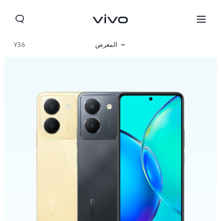
المعرض
Y36
نظرة عامة
المواصفات
Yemen(AR) | حدد البلد/المنطقة