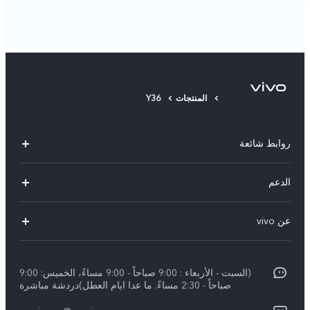
المنتجات
Y36
روابط شائعة
V50 Lite 5G
الدعم
Y19s Pro
الاسئلة الشائعة
عن vivo
Y04
مركز الخدمة
عن vivo
Y17s
Funtouch OS
(السبت - الأربعاء : 9:00 صباحاً - 9:00 مساءً، الخميس: 9:00
نبذة عنا
Y02
صباحاً - 2:30 مساءً. ما عدا ايام العطل)دردشة مباشرة
مصادقة IMEI
الإشعارات القانونية