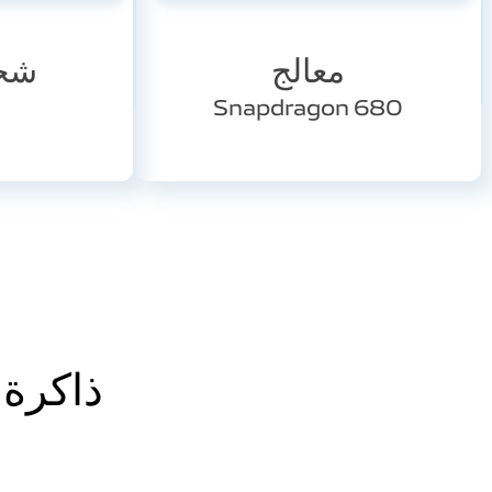
معالج
شح
Snapdragon 680
ذاكرة 