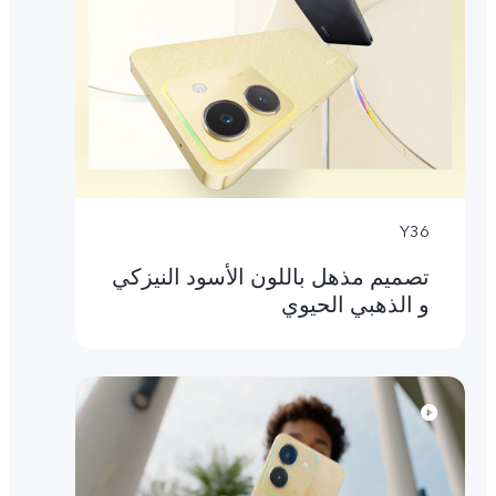
Y36
تصميم مذهل باللون الأسود النيزكي
و الذهبي الحيوي