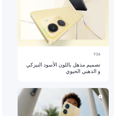
Y36
تصميم مذهل باللون الأسود النيزكي
و الذهبي الحيوي