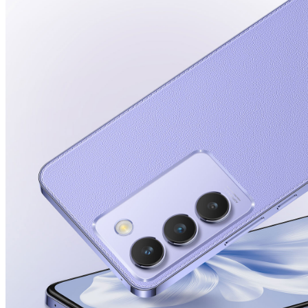
UAE(AR) | حدد البلد/المنطقة