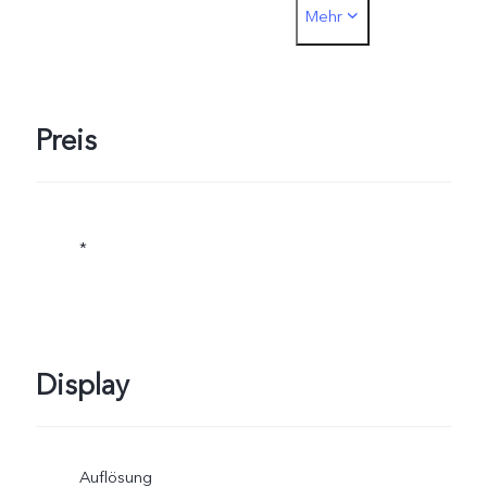
Mehr
Ladegerät ausgerüstet
(FlashCharge-Adapter 20
V/4 A) und unterstützt bis
Preis
zu 80 W. Das kabellose
FlashCharge unterstützt
*
bis zu 50 W. Die
tatsächliche Ladekapazitä
Display
wird dynamisch angepasst
wenn sich die
Auflösung