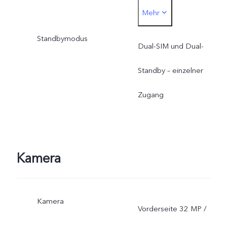
Mehr
*Die Live-
Standbymodus
Netzfunktionalität hängt
Dual-SIM und Dual-
von der Verfügbarkeit des
Standby – einzelner
Netzes, der Infrastruktur
Zugang
und der Softwareversion
des Smartphones ab.
Kamera
Kamera
Vorderseite 32 MP /