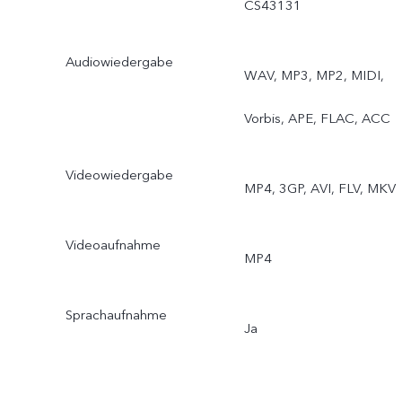
CS43131
View-Video, KI-
Audiowiedergabe
WAV, MP3, MP2, MIDI,
Gruppenporträt
Vorbis, APE, FLAC, ACC
Videowiedergabe
MP4, 3GP, AVI, FLV, MKV
Videoaufnahme
MP4
Sprachaufnahme
Ja