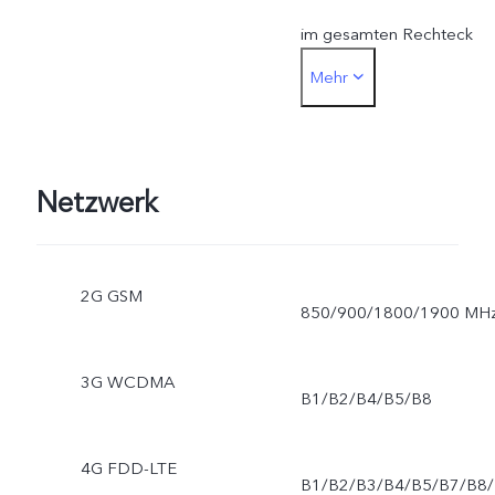
im gesamten Rechteck
Mehr
6,78 Zoll. Der tatsächliche
Anzeigebereich ist etwas
kleiner.
Netzwerk
2G GSM
850/900/1800/1900 MH
3G WCDMA
B1/B2/B4/B5/B8
4G FDD-LTE
B1/B2/B3/B4/B5/B7/B8/