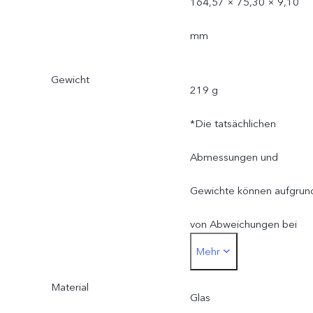
164,57 × 75,30 × 9,10
mm
Gewicht
219 g
*Die tatsächlichen
Abmessungen und
Gewichte können aufgrun
von Abweichungen bei
Mehr
Verfahren, Messmethode
Material
und Materiallieferungen
Glas