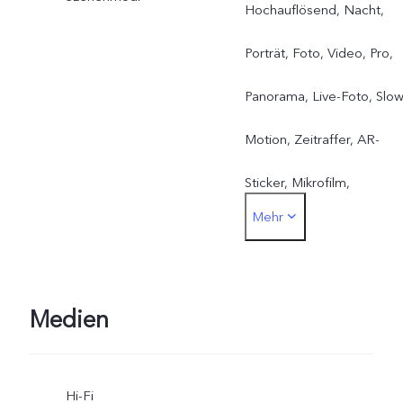
Hochauflösend, Nacht,
Porträt, Foto, Video, Pro,
Panorama, Live-Foto, Slo
Motion, Zeitraffer, AR-
Sticker, Mikrofilm,
Mehr
Supermond, Ultra HD-
Dokument, Astro-Modus,
Pro-Sports-Modus,
Medien
Langzeitbelichtung,
Hi-Fi
Doppelbelichtung, Dual-