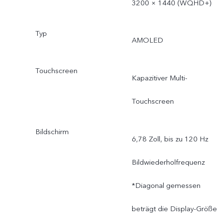
3200 × 1440 (WQHD+)
Bedingungen ändern, und
hängt von der
Typ
AMOLED
tatsächlichen Nutzung ab.
Touchscreen
Kapazitiver Multi-
Touchscreen
Bildschirm
6,78 Zoll, bis zu 120 Hz
Bildwiederholfrequenz
*Diagonal gemessen
beträgt die Display-Größe