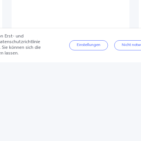
on Erst- und
atenschutzrichtlinie
Einstellungen
Nicht notw
. Sie können sich die
n lassen.
X300 Pro
Produktdatenblatt