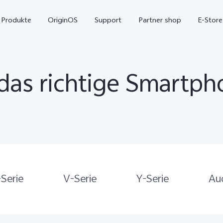
Produkte
OriginOS
Support
Partner shop
E-Store
das richtige Smartph
X300 Pro
X300
V7
Serie
V-Serie
Y-Serie
Au