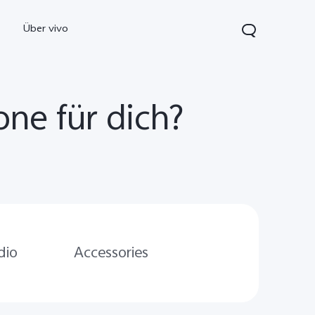
Über vivo
one für dich?
0 5G
Y21 5G
vivo Watch GT 2
neu
neu
dio
Accessories