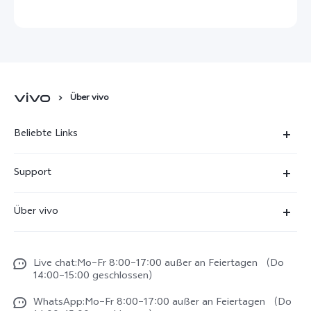
und innovativer Smartphone- und Zubehör-
Lösungen vernetzt.
Über vivo
Beliebte Links
X300 Ultra
Support
X300 Pro
FAQs
Über vivo
X300
Service Center
Unsere Kultur
X300 FE
Funtouch OS
Live chat:Mo–Fr 8:00–17:00 außer an Feiertagen （Do
Impressum
V70
14:00–15:00 geschlossen）
IMEI-Authentifizierung
Rechtliche Hinweise
V70 FE
WhatsApp:Mo–Fr 8:00–17:00 außer an Feiertagen （Do