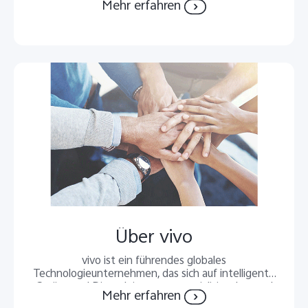
Mehr erfahren
gegenseitigen Respekt. Wir bemühen uns um ein
integratives und harmonisches Arbeitsumfeld, das
neue Ideen ermöglicht und Eigenverantwortung
fördert. Hier können unsere Vivoerinnen und Vivoer
Höchstleistungen erbringen und ihre Potenziale
bestmöglich entfalten.
Über vivo
vivo ist ein führendes globales
Technologieunternehmen, das sich auf intelligente
Geräte und Dienstleistungen spezialisiert hat und
Mehr erfahren
Nutzer weltweit durch die Entwicklung spannender