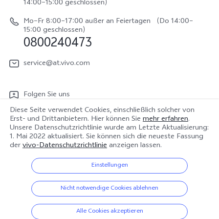
System Verbesserung
14:00–15:00 geschlossen）
Nachhaltigkeit
Y31e 5G
Reparaturerfassung
Mo–Fr 8:00–17:00 außer an Feiertagen （Do 14:00–
vivo Datenschutzcenter
15:00 geschlossen）
vivo Buds Air3
0800240473
Benutzerhandbuch
vivo Watch GT 2
Log aktualisieren
service@at.vivo.com
Garantiebestimmungen
Folgen Sie uns
LUTs für Log-Wiederherstellung
Diese Seite verwendet Cookies, einschließlich solcher von
Erst- und Drittanbietern. Hier können Sie
mehr erfahren
.
Unsere Datenschutzrichtlinie wurde am
Letzte Aktualisierung:
1. Mai 2022
aktualisiert. Sie können sich die neueste Fassung
der
vivo-Datenschutzrichtlinie
anzeigen lassen.
Österreich | Land/Region auswählen
Einstellungen
© 2026 vivo Mobile Communication Co., Ltd. Alle Rechte vorbehalten.
Nicht notwendige Cookies ablehnen
Datenschutz-Bestimmungen
|
Cookie-Richtlinie
|
Datenschutz Support
|
vivo-Datenrichtlinie
|
Cookie-Einstellungen
Alle Cookies akzeptieren