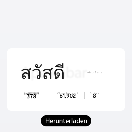
สวัสดี
vivo Sans
Supported
Character count
Scripts
Languages
61,902
8
378
Herunterladen