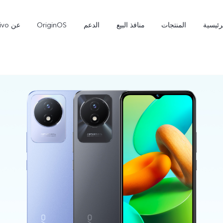
رئيسية
المنتجات
منافذ البيع
الدعم
OriginOS
عن vivo