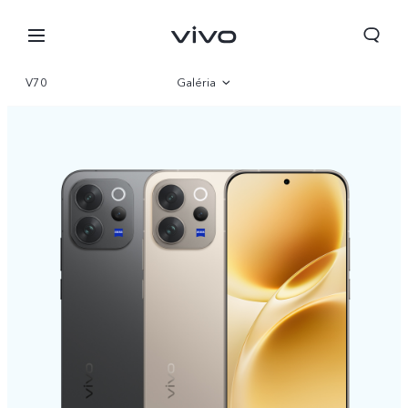
V70
Galéria
Áttekintés
Paraméter