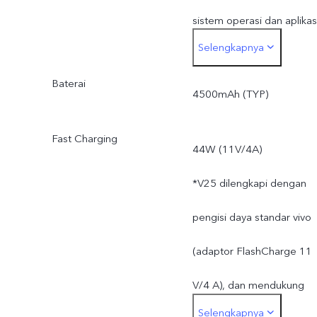
sistem operasi dan aplikas
Selengkapnya
bawaan.
Baterai
*ROM aktual yang tersedi
4500mAh (TYP)
sedikit lebih kecil dari
Fast Charging
44W (11V/4A)
256GB karena
*V25 dilengkapi dengan
penyimpanan sistem
pengisi daya standar vivo
operasi dan aplikasi
(adaptor FlashCharge 11
bawaan.
V/4 A), dan mendukung
Selengkapnya