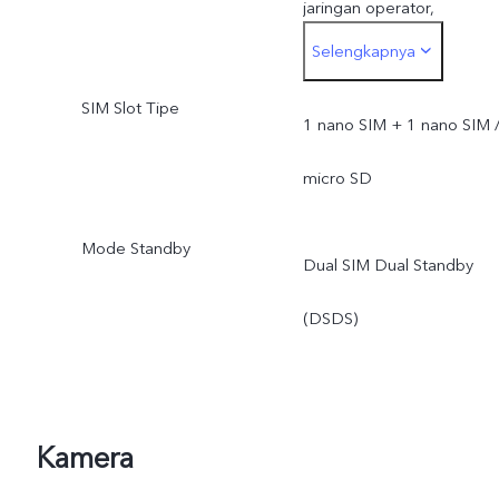
jaringan operator,
Selengkapnya
ketentuan dan hukum yan
SIM Slot Tipe
berlaku, dukungan
1 nano SIM + 1 nano SIM 
infrastrukstur dan versi
micro SD
software ponsel;
Mode Standby
Dual SIM Dual Standby
(DSDS)
Kamera