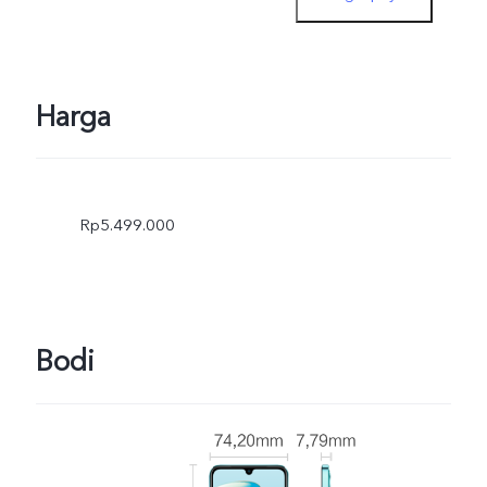
hingga 44W. Daya
pengisian aktual secara
dinamis disesuaikan saat
Harga
kondisi berubah, dan
tergantung pada
Rp5.499.000
penggunaan aktual.
Bodi