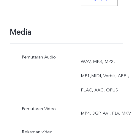
Exposure, Dual View
Belakang: Night, Portrait,
Photo, Video, Super-
Media
Macro, High Resolution,
Pemutaran Audio
Panorama, Live Photo,
WAV, MP3, MP2,
Slow Motion, Time-Lapse,
MP1,MIDI, Vorbis, APE，
Pro, AR Stickers, Vlog
FLAC, AAC, OPUS
Movie, Documents,
Pemutaran Video
MP4, 3GP, AVI, FLV, MKV
Double Exposure, Dual
View
Rekaman video