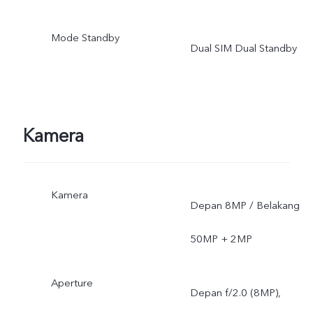
berlaku, dukungan
Mode Standby
Dual SIM Dual Standby
infrastrukstur dan versi
software ponsel
Kamera
Kamera
Depan 8MP / Belakang
50MP + 2MP
Aperture
Depan f/2.0 (8MP),