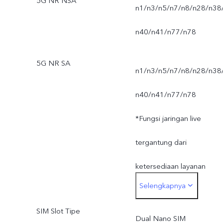
5G NR NSA
n1/n3/n5/n7/n8/n28/n38
n40/n41/n77/n78
5G NR SA
n1/n3/n5/n7/n8/n28/n38
n40/n41/n77/n78
*Fungsi jaringan live
tergantung dari
ketersediaan layanan
Selengkapnya
jaringan operator,
SIM Slot Tipe
ketentuan dan hukum yan
Dual Nano SIM