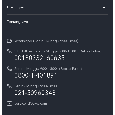
Y500
Dukungan
T5
FAQs
Tentang vivo
T5 Pro
Service Center
Info vivo
Y31d Pro
Funtouch OS
WhatsApp (Senin - Minggu 9:00-18:00)
Sejarah
V70
Pembaruan Sistem
VIP Hotline: Senin - Minggu 9:00-18:00（Bebas Pulsa）
Berita
V70 FE
00180332160635
Harga Spare Part
Karir
Y05
Senin - Minggu 9:00-18:00（Bebas Pulsa）
Otentikasi IMEI
Pemberitahuan Hukum
0800-1-401891
X300 Pro
Cek status perbaikan
Tentang Kami
Senin - Minggu 9:00-18:00
Gerai Terdekat
Kebijakan Garansi vivo
021-50960348
CSR
Lihat Semua
Layanan Perbaikan Antar Jemput
service.id@vivo.com
Pusat Privasi vivo
Vast Finance