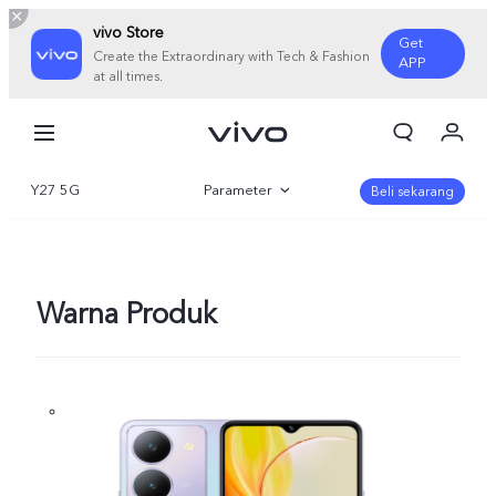
vivo Store
Get
Create the Extraordinary with Tech & Fashion
APP
at all times.
Orderan saya
Keranjang
Y27 5G
Parameter
Masuk/Daftar
Beli sekarang
Akun Saya
Gambaran Umum
Galeri
Warna Produk