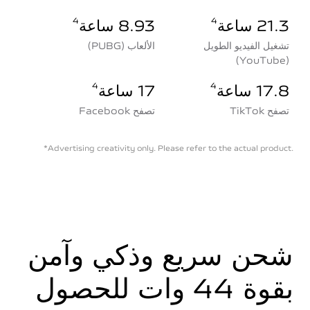
21.3 ساعة
4
8.93 ساعة
4
تشغيل الفيديو الطويل
الألعاب (PUBG)
(YouTube)
17.8 ساعة
4
17 ساعة
4
تصفح TikTok
تصفح Facebook
*Advertising creativity only. Please refer to the actual product.
شحن سريع وذكي وآمن
بقوة 44 وات للحصول