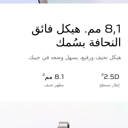
8,1 مم.
هيكل فائق
النحافة بسُمك
هيكل نحيف ورفيع، يسهل وضعه في جيبك.
2.5D
2
8.1 مم
2
إطار مسطح
مظهر نحيف