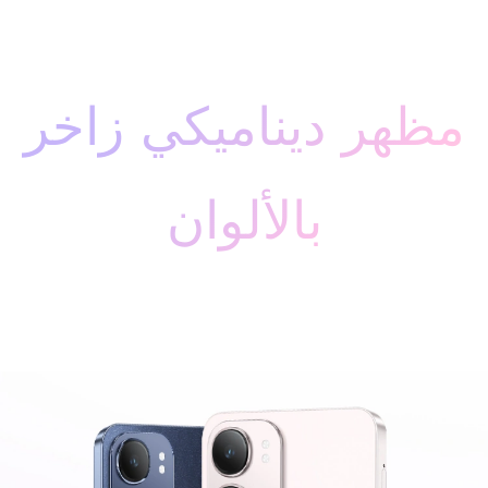
مظهر ديناميكي زاخر
بالألوان