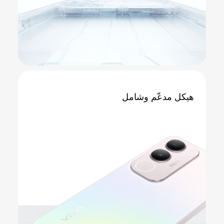
هيكل مدعّم
وشامل