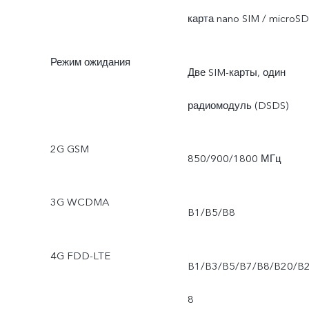
карта nano SIM / microSD
Режим ожидания
Две SIM-карты, один
радиомодуль (DSDS)
2G GSM
850/900/1800 МГц
3G WCDMA
B1/B5/B8
4G FDD-LTE
B1/B3/B5/B7/B8/B20/B
8