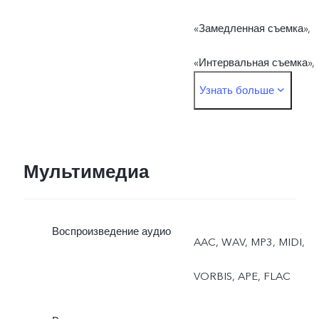
«Замедленная съемка»,
«Интервальная съемка»,
Узнать больше
«Режим Pro», «Панорама»
«Документы», «50 Мп»,
«Двухоконный режим»
Мультимедиа
Фронтальная камера:
Воспроизведение аудио
«Фото», «Ночь»,
AAC, WAV, MP3, MIDI,
«Портрет», «Видео»,
VORBIS, APE, FLAC
«Живое фото»,