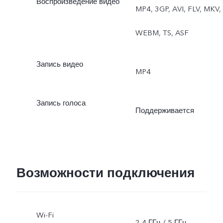
Воспроизведение видео
MP4, 3GP, AVI, FLV, MKV,
«Двухоконный режим»
WEBM, TS, ASF
Запись видео
MP4
Запись голоса
Поддерживается
Возможности подключения
Wi-Fi
2,4 ГГц / 5 ГГц