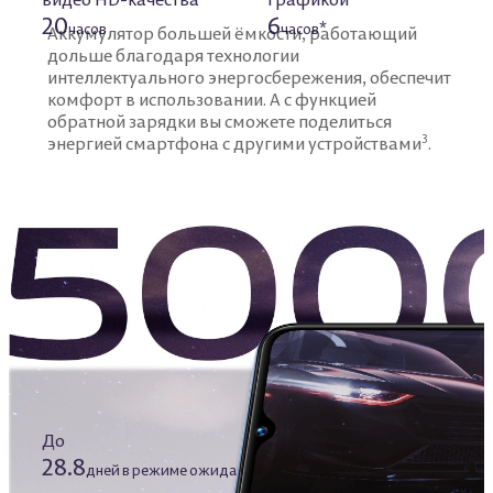
20
6
часов
часов*
Аккумулятор большей ёмкости, работающий
дольше благодаря
технологии
интеллектуального энергосбережения, обеспечит
комфорт в использовании.
А с функцией
обратной зарядки вы сможете поделиться
3
энергией смартфона с другими устройствами
.
До
28.8
*4
дней в режиме ожидания