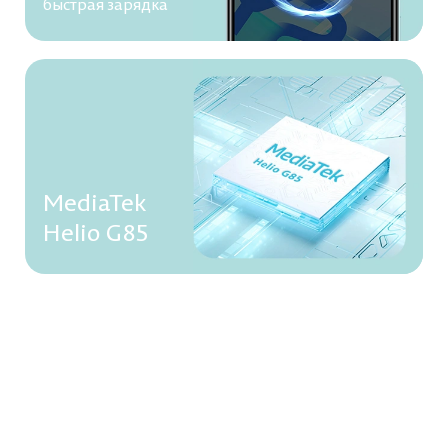
быстрая зарядка
MediaTek
Helio G85