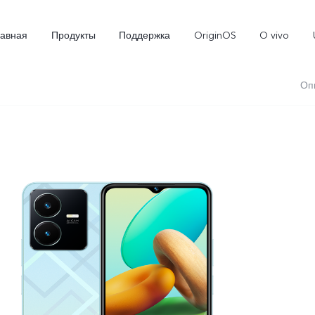
лавная
Продукты
Поддержка
OriginOS
O vivo
Оп
X300
X300 FE
Новинка
Новинка