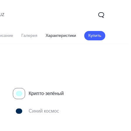
UZ
исание
Галерея
Характеристики
Купить
Крипто-зелёный
V60 5G
V60 Lite
Синий космос