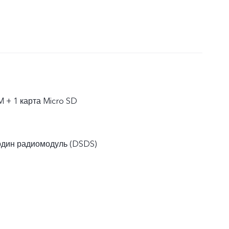
M + 1 карта Micro SD
один радиомодуль (DSDS)