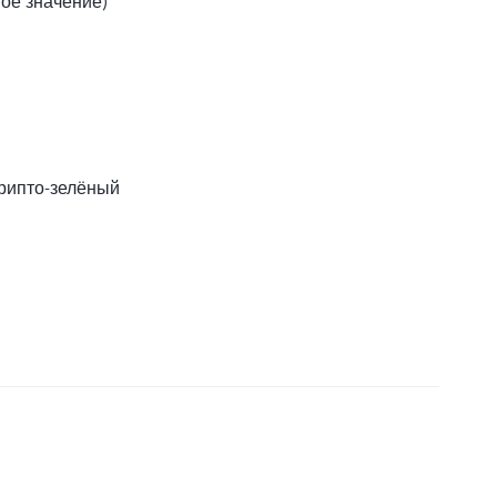
вое значение)
Крипто-зелёный