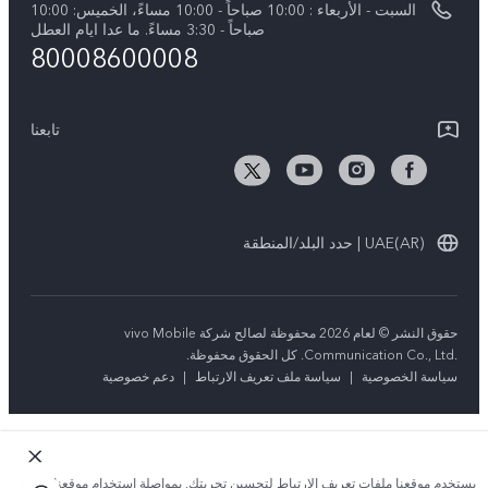
السبت - الأربعاء : 10:00 صباحاً - 10:00 مساءً، الخميس: 10:00
Y04
تحديثات النظام
صباحاً - 3:30 مساءً. ما عدا ايام العطل
مركز الخصوصية لدى vivo
80008600008
كل الموديلات
تعلیمات الضمان
الاستدامة
بيان الخصوصية بشأن خدمة العملاء
تابعنا
الأخبار
تنزيل جداول LUT لاستعادة السجل
UAE(AR) | حدد البلد/المنطقة
حقوق النشر © لعام 2026 محفوظة لصالح شركة vivo Mobile
Communication Co., Ltd.‎. كل الحقوق محفوظة.
سياسة الخصوصية
|
سياسة ملف تعريف الارتباط
|
دعم خصوصية
يستخدم موقعنا ملفات تعريف الارتباط لتحسين تجربتك. بمواصلة استخدام موقعنا؛