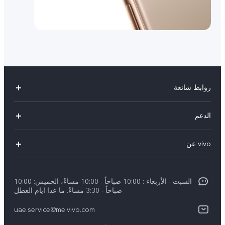
روابط شائعة
X300 Pro (New)
الدعم
X300 (New)
الاسئلة الشائعة
vivo عن
X200 FE (New)
مركز الخدمة
معلومات عن الشركة
V60
Funtouch OS
السبت - الأربعاء : 10:00 صباحاً - 10:00 مساءً، الخميس: 10:00
الأخبار
V60 Lite 5G
صباحاً - 3:30 مساءً. ما عدا ايام العطل
مصادقة IMEI
الإشعارات القانونية
uae.service@me.vivo.com
Y39 5G
اسعار قطع الغيار
نبذة عنا