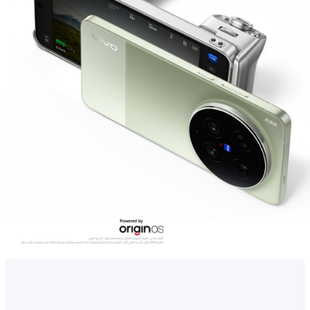
UAE(AR) | حدد البلد/المنطقة