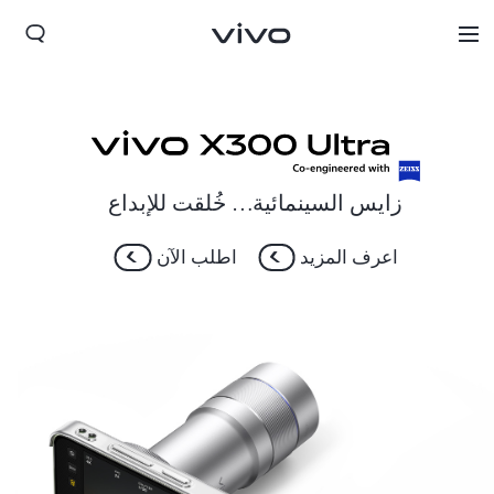
زايس السينمائية… خُلقت للإبداع
اعرف المزيد
اطلب الآن