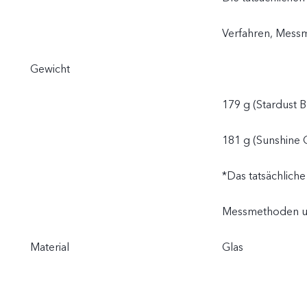
Verfahren, Mess
Gewicht
179 g (Stardust B
181 g (Sunshine 
*Das tatsächlich
Messmethoden un
Material
Glas