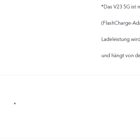
*Das V23 5G ist 
(FlashCharge-Adap
Ladeleistung wir
und hängt von de
*