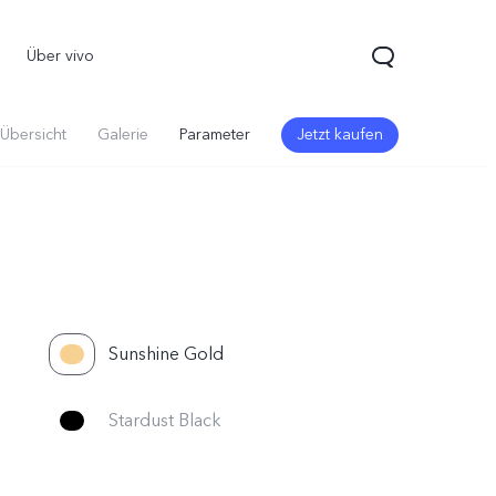
Über vivo
Übersicht
Galerie
Parameter
Jetzt kaufen
Sunshine Gold
70 5G
Y21 5G
vivo Watch GT 2
neu
neu
Stardust Black