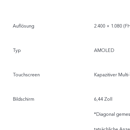
Auflösung
2.400 × 1.080 (F
Typ
AMOLED
Touchscreen
Kapazitiver Mult
Bildschirm
6,44 Zoll
*Diagonal gemess
tatsächliche Anze