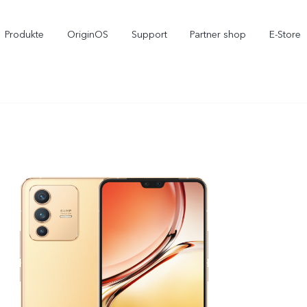
Produkte
OriginOS
Support
Partner shop
E-Store
X300 Pro
X300
V