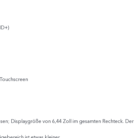
HD+)
i-Touchscreen
en; Displaygröße von 6,44 Zoll im gesamten Rechteck. Der
igebereich ist etwas kleiner.