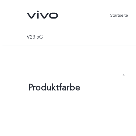
Startseite
V23 5G
Produktfarbe
X300 Ultra
X300 FE
neu
neu