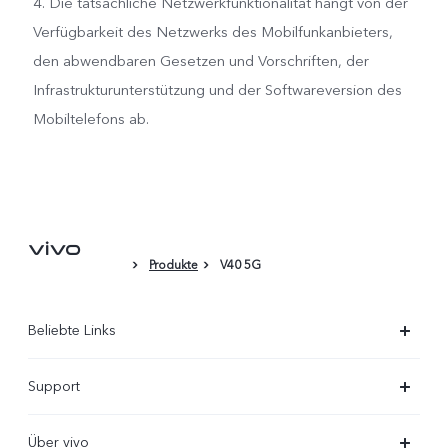
4. Die tatsächliche Netzwerkfunktionalität hängt von der
Verfügbarkeit des Netzwerks des Mobilfunkanbieters,
den abwendbaren Gesetzen und Vorschriften, der
Infrastrukturunterstützung und der Softwareversion des
Mobiltelefons ab.
Produkte
V40 5G
Beliebte Links
X300 Ultra
Support
X300 Pro
FAQs
Über vivo