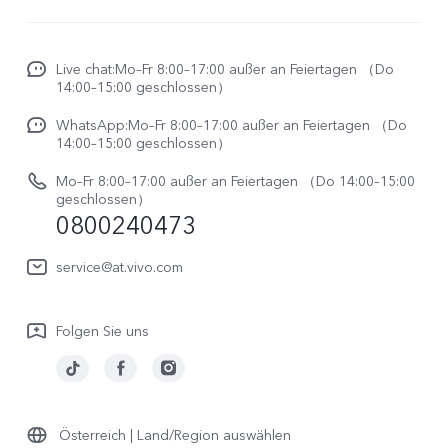
X300
Service Center
Unsere Kultur
X300 FE
Funtouch OS
Live chat:Mo–Fr 8:00–17:00 außer an Feiertagen （Do
Impressum
V70
14:00–15:00 geschlossen）
IMEI-Authentifizierung
Rechtliche Hinweise
V70 FE
WhatsApp:Mo–Fr 8:00–17:00 außer an Feiertagen （Do
System Verbesserung
14:00–15:00 geschlossen）
Nachhaltigkeit
Y31e 5G
Reparaturerfassung
Mo–Fr 8:00–17:00 außer an Feiertagen （Do 14:00–15:00
vivo Datenschutzcenter
geschlossen）
vivo Buds Air3
0800240473
Benutzerhandbuch
vivo Watch GT 2
Log aktualisieren
service@at.vivo.com
Garantiebestimmungen
Folgen Sie uns
LUTs für Log-Wiederherstellung
Österreich | Land/Region auswählen