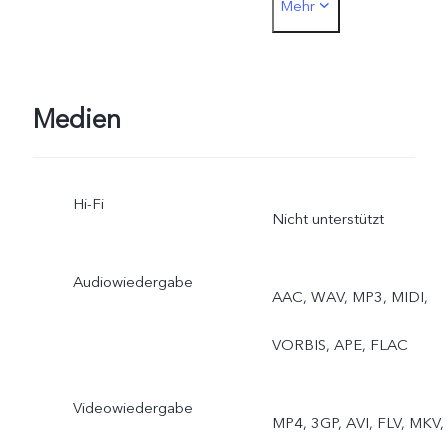
Mehr
Nacht, Video, Mikrofilm,
Hohe Auflösung,
Panorama, Dokumente,
Medien
Zeitlupe, Zeitraffer,
Hi-Fi
Supermond, Astro, Pro,
Nicht unterstützt
Schnappschuss, Essen,
Audiowiedergabe
AAC, WAV, MP3, MIDI,
Live-Foto, Dual View
VORBIS, APE, FLAC
Videowiedergabe
MP4, 3GP, AVI, FLV, MKV,