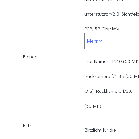
unterstützt; f/2.0; Sichtfel
92°; 5P-Objektiv,
Mehr
Rückkamera:
Blende
ZEISS OIS Hauptkamera
Frontkamera f/2.0 (50 MP)
mit 50 MP: OIS wird
Rückkamera f/1.88 (50 M
unterstützt; f/1.88;
OIS), Rückkamera f/2.0
Sichtfeld 84°; 6P-Objektiv
(50 MP)
ZEISS Ultra-
Blitz
Blitzlicht für die
Weitwinkelkamera 50 MP: