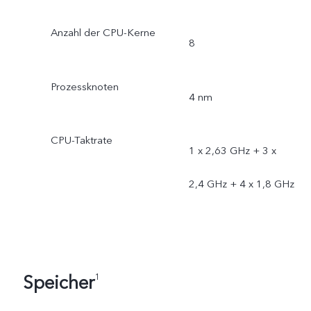
Anzahl der CPU-Kerne
8
Prozessknoten
4 nm
CPU-Taktrate
1 x 2,63 GHz + 3 x
2,4 GHz + 4 x 1,8 GHz
Speicher
1