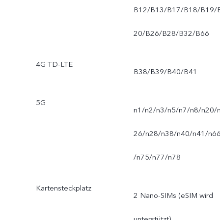
B12/B13/B17/B18/B19/
20/B26/B28/B32/B66
4G TD-LTE
B38/B39/B40/B41
5G
n1/n2/n3/n5/n7/n8/n20/
26/n28/n38/n40/n41/n6
/n75/n77/n78
Kartensteckplatz
2 Nano-SIMs (eSIM wird
unterstützt)