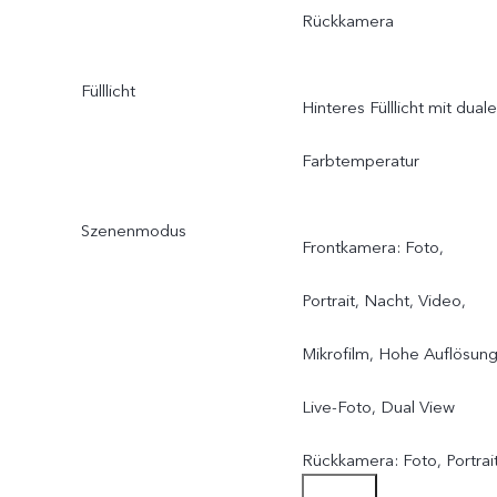
Rückkamera
AF wird unterstützt; f/2.0;
Sichtfeld 119°; 5P-Objekti
Fülllicht
Hinteres Fülllicht mit duale
Farbtemperatur
Szenenmodus
Frontkamera: Foto,
Portrait, Nacht, Video,
Mikrofilm, Hohe Auflösung
Live-Foto, Dual View
Rückkamera: Foto, Portrait