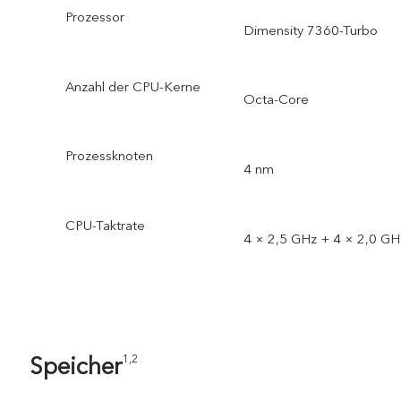
Prozessor
Dimensity 7360-Turbo
Anzahl der CPU-Kerne
Octa-Core
Prozessknoten
4 nm
CPU-Taktrate
4 × 2,5 GHz + 4 × 2,0 GH
Speicher
1,2