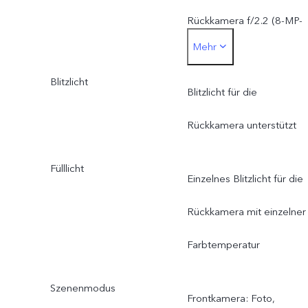
Weitwinkelkamera (120°):
Rückkamera f/2.2 (8-MP-
Mehr
unterstützt FF, f/2.2,
Weitwinkelkamera)
Sichtfeld 120°, 5P-Objekti
Blitzlicht
Blitzlicht für die
Rückkamera unterstützt
Fülllicht
Einzelnes Blitzlicht für die
Rückkamera mit einzelner
Farbtemperatur
Szenenmodus
Frontkamera: Foto,