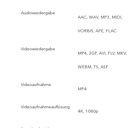
Moon, Pro, Essen,
Audiowiedergabe
AAC, WAV, MP3, MIDI,
Unterwasserfotografie,
VORBIS, APE, FLAC
Dualview, Filmkamera
Weitwinkelrückkamera:
Videowiedergabe
MP4, 3GP, AVI, FLV, MKV,
Foto, Nacht, Video,
WEBM, TS, ASF
Zeitraffer,
Videoaufnahme
Unterwasserfotografie
MP4
Videoaufnahmeauflösung
4K, 1080p