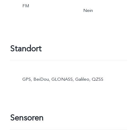
FM
SIM-Karte muss in den
Nein
SIM1-Kartensteckplatz
eingelegt werden.
Standort
GPS, BeiDou, GLONASS, Galileo, QZSS
Sensoren