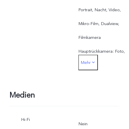
Portrait, Nacht, Video,
Mikro-Film, Dualview,
Filmkamera
Hauptrückkamera: Foto,
Mehr
Portrait, Nacht, Video,
Mikro-Film, Hohe
Auflösung, Panorama,
Medien
Ultra HD-Dokument,
Hi-Fi
Zeitlupe, Zeitraffer, Super
Nein