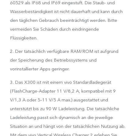
60529 als IP68 und IP69 eingestuft. Die Staub- und
Wasserbeständigkeit ist nicht dauerhaft und kann durch
des Produkts besteht zu
den täglichen Gebrauch beeinträchtigt werden. Bitte
60 % aus biobasierten
vermeiden Sie Schäden durch eindringende
Flüssigkeiten.
Materialien.
2. Der tatsächlich verfügbare RAM/ROM ist aufgrund
der Speicherung des Betriebssystems und
vorinstallierter Apps geringer.
3. Das X300 ist mit einem vivo Standardladegerät
(FlashCharge-Adapter 11 V/8,2 A, kompatibel mit 9
V/1,3 A oder 5–11 V/5 A max.) ausgestattet und
unterstützt bis zu 90 W Ladeleistung. Die tatsächliche
Ladeleistung passt sich dynamisch an die jeweilige
Situation an und hängt von der tatsächlichen Nutzung ab.
Mit dem vivo Vertical Wireless Charger 2 erleben Sie