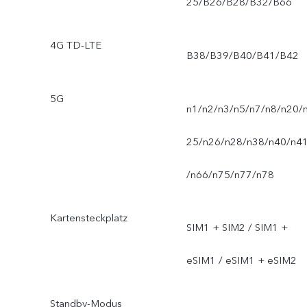
25/B26/B28/B32/B66
4G TD-LTE
B38/B39/B40/B41/B42
5G
n1/n2/n3/n5/n7/n8/n20/
25/n26/n28/n38/n40/n4
/n66/n75/n77/n78
Kartensteckplatz
SIM1 + SIM2 / SIM1 +
eSIM1 / eSIM1 + eSIM2
Standby-Modus