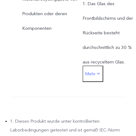
1. Das Glas des
Produkten oder deren
Frontbildschirms und der
Komponenten
Rückseite besteht
durchschnittlich zu 30 %
aus recyceltem Glas.
Mehr
2. Wir verwenden 20 %
recyceltes Aluminium im
Konstruktionsrahmen.
3. Die
1. Dieses Produkt wurde unter kontrollierten
Laborbedingungen getestet und ist gemäß IEC-Norm
Hauptplatinenhalterung