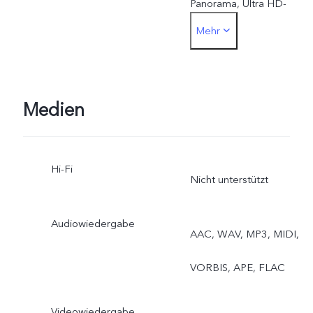
Panorama, Ultra HD-
Mehr
Dokument, Zeitlupe,
Bühne, Zeitraffer, Profi,
Essen, Straßenfotografie
Medien
Hi-Fi
Nicht unterstützt
Audiowiedergabe
AAC, WAV, MP3, MIDI,
VORBIS, APE, FLAC
Videowiedergabe