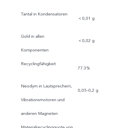
Tantal in Kondensatoren
＜0,01 g
Gold in allen
＜0,02 g
Komponenten
Recyclingfähigkeit
77.3%
Neodym in Lautsprechern,
0,05–0,2 g
Vibrationsmotoren und
anderen Magneten
Materialrecyclingquote von