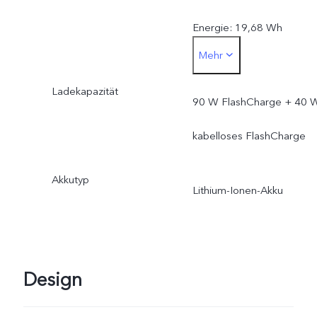
Energie: 19,68 Wh
Mehr
Nennkapazität: 5255 mAh
Ladekapazität
(3,67 V) Nennenergie:
90 W FlashCharge + 40 
19,29 Wh
kabelloses FlashCharge
Akkutyp
Lithium-Ionen-Akku
Design