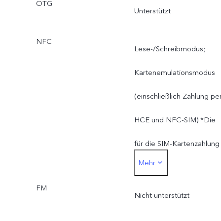
OTG
Unterstützt
NFC
Lese-/Schreibmodus;
Kartenemulationsmodus
(einschließlich Zahlung pe
HCE und NFC-SIM) *Die
für die SIM-Kartenzahlung
Mehr
verwendete SIM-Karte
FM
muss in den SIM1-
Nicht unterstützt
Kartensteckplatz eingeleg