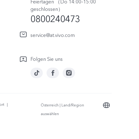
Feiertagen （Do 14:00–15:00
geschlossen）
0800240473
service@at.vivo.com
Folgen Sie uns
ort
|
Österreich | Land/Region
auswählen