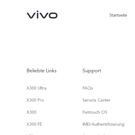
Startseite
Beliebte Links
Support
X300 Ultra
FAQs
X300 Pro
Service Center
X300 Ultra
X300 FE
neu
neu
X300
Funtouch OS
X300 FE
IMEI-Authentifizierung