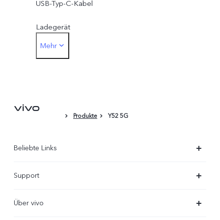
USB-Typ-C-Kabel
Ladegerät
Mehr
SIM-Werkzeug
Schutzhülle
Schutzfolie (aufgebracht)
Produkte
Y52 5G
Beliebte Links
X300 Ultra
Support
X300 Pro
FAQs
Über vivo
X300
Service Center