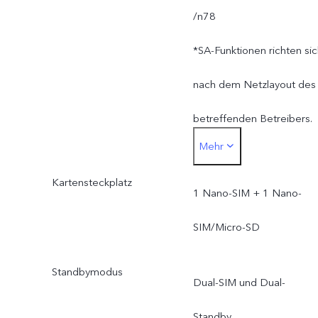
/n78
*SA-Funktionen richten si
nach dem Netzlayout des
betreffenden Betreibers.
Mehr
Das Gerät wird nach der
Kartensteckplatz
offiziellen Markteinführun
1 Nano-SIM + 1 Nano-
per OTA-Upgrade auf de
SIM/Micro-SD
neuesten Stand gebracht.
Standbymodus
Dual-SIM und Dual-
Standby