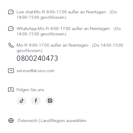
Unsere Kultur
X300 FE
Funtouch OS
Live chat:Mo–Fr 8:00–17:00 außer an Feiertagen （Do
Impressum
V70
14:00–15:00 geschlossen）
IMEI-Authentifizierung
Rechtliche Hinweise
V70 FE
WhatsApp:Mo–Fr 8:00–17:00 außer an Feiertagen （Do
System Verbesserung
14:00–15:00 geschlossen）
Nachhaltigkeit
Y31e 5G
Reparaturerfassung
Mo–Fr 8:00–17:00 außer an Feiertagen （Do 14:00–15:00
vivo Datenschutzcenter
geschlossen）
vivo Buds Air3
0800240473
Benutzerhandbuch
vivo Watch GT 2
Log aktualisieren
service@at.vivo.com
Garantiebestimmungen
Folgen Sie uns
LUTs für Log-Wiederherstellung
Österreich | Land/Region auswählen