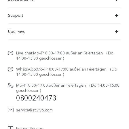
X300 Ultra
Support
X300 Pro
FAQs
Über vivo
X300
Service Center
Unsere Kultur
X300 FE
Funtouch OS
Live chat:Mo–Fr 8:00–17:00 außer an Feiertagen （Do
Impressum
V70
14:00–15:00 geschlossen）
IMEI-Authentifizierung
Rechtliche Hinweise
V70 FE
WhatsApp:Mo–Fr 8:00–17:00 außer an Feiertagen （Do
System Verbesserung
14:00–15:00 geschlossen）
Nachhaltigkeit
Y31e 5G
Reparaturerfassung
Mo–Fr 8:00–17:00 außer an Feiertagen （Do 14:00–15:00
vivo Datenschutzcenter
geschlossen）
vivo Buds Air3
0800240473
Benutzerhandbuch
vivo Watch GT 2
Log aktualisieren
service@at.vivo.com
Garantiebestimmungen
Folgen Sie uns