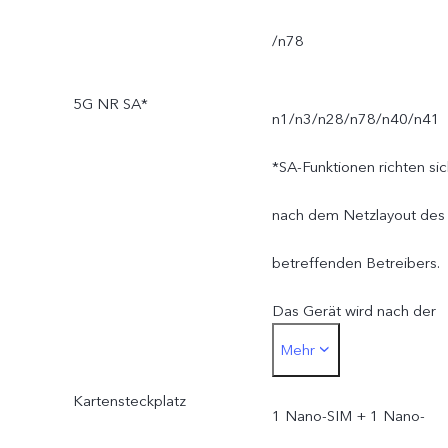
/n78
5G NR SA*
n1/n3/n28/n78/n40/n41
*SA-Funktionen richten si
nach dem Netzlayout des
betreffenden Betreibers.
Das Gerät wird nach der
Mehr
offiziellen Markteinführun
Kartensteckplatz
per OTA-Upgrade auf de
1 Nano-SIM + 1 Nano-