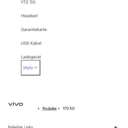
Y72 5G
Headset
Garantiekarte
USB-Kabel
Ladegerät
Mehr
Sim-Werkzeug
Schutzhülle
Schutzfolie
Produkte
Y72 5G
Schnellstartanleitung
Beliebte Links