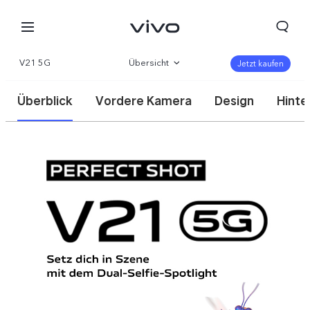
V21 5G
Übersicht
Jetzt kaufen
Galerie
Überblick
Vordere Kamera
Design
Hinte
Parameter