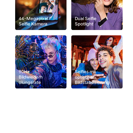
44-Megapixel
Dual Selfie
Selfie Kamera
Spotlight
90Hz
Selfies mit
Bildwiederh
optischer
olungsrate
Bildstabilisierung