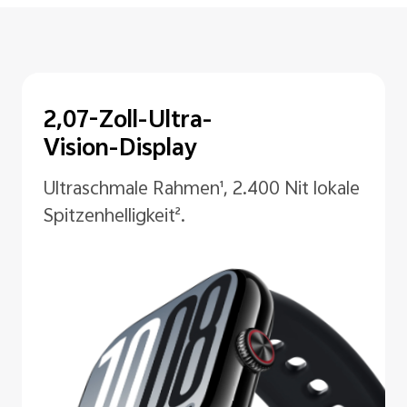
25 Tage Bluetooth-
Akkulaufzeit⁵
Leistung und Freiheit – immer
verbunden.