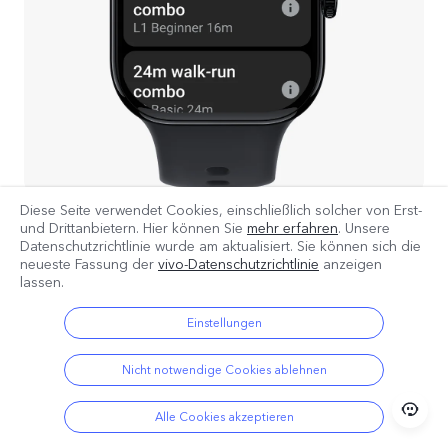
Diese Seite verwendet Cookies, einschließlich solcher von Erst-
und Drittanbietern. Hier können Sie
mehr erfahren
. Unsere
Professionelle Laufberatung
Datenschutzrichtlinie wurde am
aktualisiert. Sie können sich die
neueste Fassung der
vivo-Datenschutzrichtlinie
anzeigen
Optimieren Sie Ihre Leistung mit
lassen.
umfassenden Einblicken und detaillierten
Einstellungen
Analysen Ihrer Laufdaten.
Nicht notwendige Cookies ablehnen
Alle Cookies akzeptieren