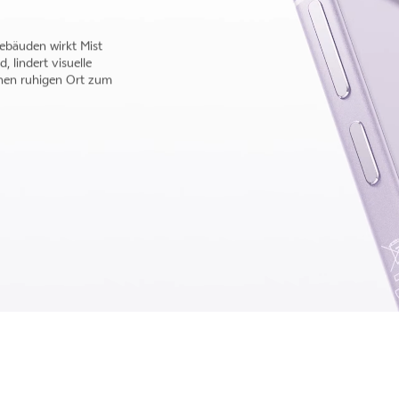
nschwarze Basis mit
rkörpert eine ruhige
rgrund tritt.