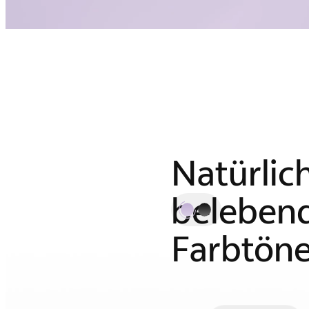
Natürlic
beleben
Farbtöne