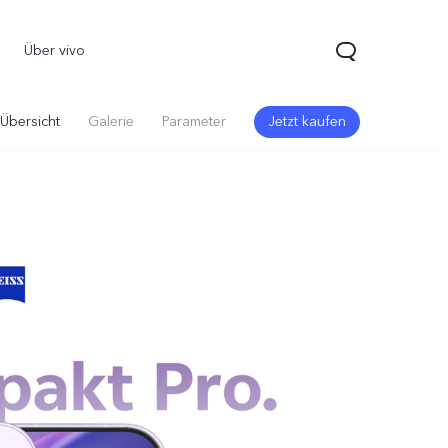
Über vivo
Übersicht
Galerie
Parameter
Jetzt kaufen
70 5G
Y21 5G
vivo Watch GT 2
neu
neu