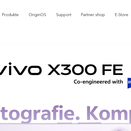
Produkte
OriginOS
Support
Partner shop
E-Store
X300 Pro
X300
V