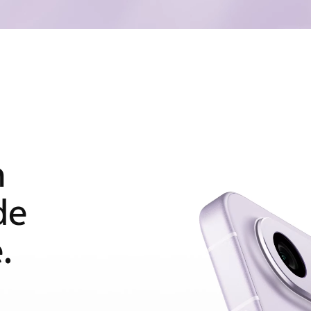
h
de
.