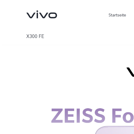
Startseite
X300 FE
X300 Ultra
X300 FE
neu
neu