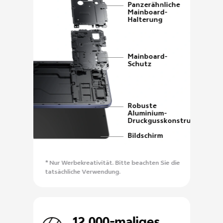
Panzerähnliche
Mainboard-
Halterung
Mainboard-
Schutz
Robuste
Aluminium-
Druckgusskonstruktion
Bildschirm
* Nur Werbekreativität. Bitte beachten Sie die
tatsächliche Verwendung.