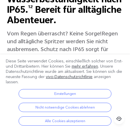
Wasserbeständigkeit nach
IP65.
Bereit für alltägliche
12
Abenteuer.
Vom Regen überrascht? Keine Sorge!Regen
und alltägliche Spritzer werden Sie nicht
ausbremsen. Schutz nach IP65 sorgt für
einen reibungslosen Betrieb.
Diese Seite verwendet Cookies, einschließlich solcher von Erst-
und Drittanbietern. Hier können Sie
mehr erfahren
. Unsere
Datenschutzrichtlinie wurde am
aktualisiert. Sie können sich die
Bedienung mit nassen Händen
neueste Fassung der
vivo-Datenschutzrichtlinie
anzeigen
lassen.
Bedienung mit fettigen Händen
Einstellungen
Nicht notwendige Cookies ablehnen
Alle Cookies akzeptieren