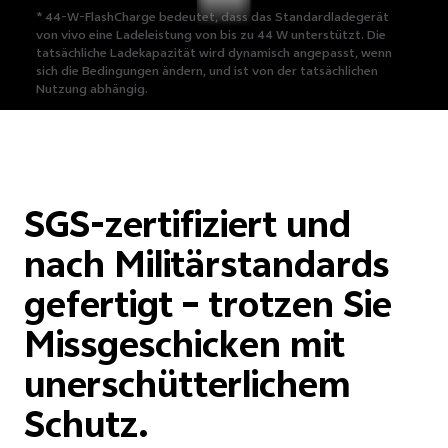
* 44-W-FlashCharge bedeutet, dass das Standardladegerät
von vivo eine Ladeleistung von bis zu 44 W unterstützt. Die
tatsächliche Ladekapazität wird dynamisch angepasst, wenn
sich die Bedingungen ändern, und ist von der tatsächlichen
Nutzung abhängig.
SGS-zertifiziert und
nach Militärstandards
gefertigt – trotzen Sie
Missgeschicken mit
unerschütterlichem
Schutz.