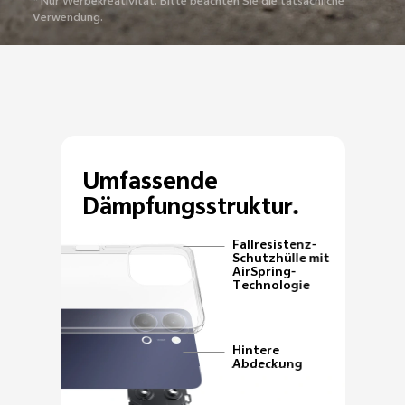
* Nur Werbekreativität. Bitte beachten Sie die tatsächliche
Verwendung.
Umfassende
Dämpfungsstruktur.
Fallresistenz-
Schutzhülle mit
AirSpring-
Technologie
Hintere
Abdeckung