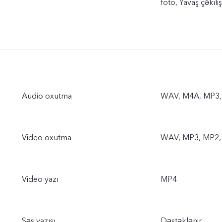
foto, Yavaş çəkil
Audio oxutma
WAV, M4A, MP3,
Video oxutma
WAV, MP3, MP2, 
Video yazı
MP4
Səs yazısı
Dəstəklənir