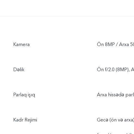
Kamera
Ön 8MP / Arxa 
Dəlik
Ön f/2.0 (8MP), A
Parlaq işıq
Arxa hissədə parl
Kadr Rejimi
Gecə (ön və arxa)