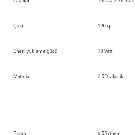
Ölçülər
164,30 × 76,10 
Çəki
190 q
Enerji yükləmə gücü
18 Vatt
Material
2,5D plastik
Ekran
6,55 düym