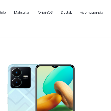
hifə
Məhsullar
OriginOS
Dəstək
vivo haqqında
V30e 5G
V29 5G
yeni
yeni