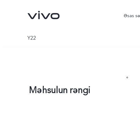
Əsas sə
Y22
Məhsulun rəngi
V70 5G
V30 5G
yeni
yeni