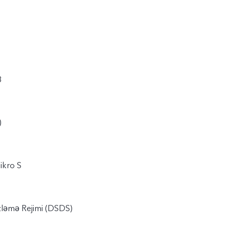
8
)
ikro S
özləmə Rejimi (DSDS)