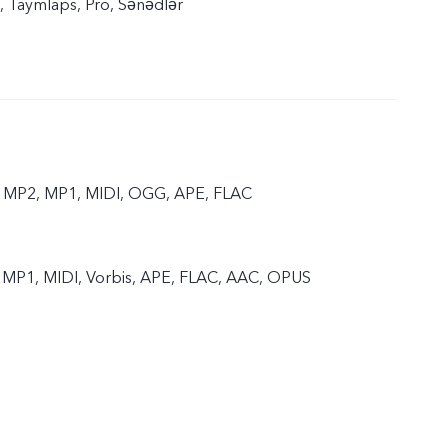
iş, Taymlaps, Pro, Sənədlər
 MP2, MP1, MIDI, OGG, APE, FLAC
MP1, MIDI, Vorbis, APE, FLAC, AAC, OPUS