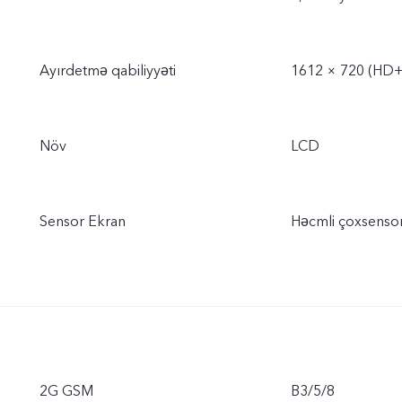
Ayırdetmə qabiliyyəti
1612 × 720 (HD+
Növ
LCD
Sensor Ekran
Həcmli çoxsenso
2G GSM
B3/5/8