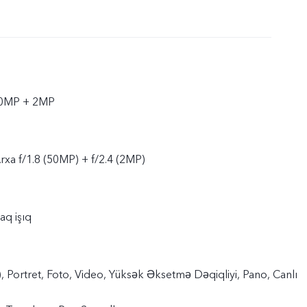
50MP + 2MP
rxa f/1.8 (50MP) + f/2.4 (2MP)
aq işıq
, Portret, Foto, Video, Yüksək Əksetmə Dəqiqliyi, Pano, Canlı