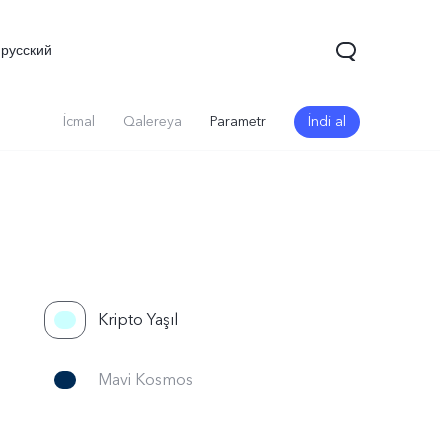
русский
İcmal
Qalereya
Parametr
İndi al
Kripto Yaşıl
Y03
Y100 4G
Y27s
yeni
yeni
yeni
Mavi Kosmos