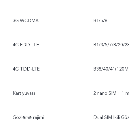
3G WCDMA
B1/5/8
4G FDD-LTE
B1/3/5/7/8/20/2
4G TDD-LTE
B38/40/41(120M
Kart yuvası
2 nano SIM + 1 m
Gözləmə rejimi
Dual SIM İkili G