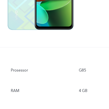
Prosessor
G85
RAM
4 GB