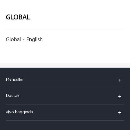
GLOBAL
Global -
English
Məhsullar
V30 5G
Dəstək
V30e 5G
FAQ-lar
vivo haqqında
V29 5G
Xidmət mərkəzləri
vivo haqqında
Y03