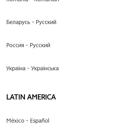
Беларусь -
Pусский
Россия -
Pусский
Україна -
Українська
LATIN AMERICA
México -
Español