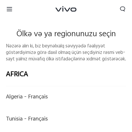
Ölkə və ya regionunuzu seçin
Nəzərə alın ki, biz beynəlxalq səviyyədə fəaliyyət
göstərdiyimizə görə daxil olmaq üçün seçdiyiniz rəsmi veb-
sayt yalnız müvafiq ölkə istifadəçilərinə xidmət göstərəcək.
AFRICA
Algeria -
Français
Tunisia -
Français