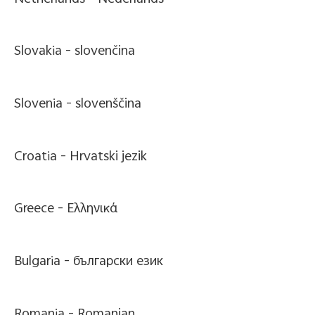
Slovakia -
slovenčina
Slovenia -
slovenščina
Croatia -
Hrvatski jezik
Greece -
Ελληνικά
Bulgaria -
български език
Romania -
Romanian