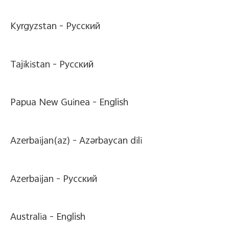
Kyrgyzstan -
Pусский
Tajikistan -
Pусский
Papua New Guinea -
English
Azerbaijan(az) -
Azərbaycan dili
Azerbaijan -
Pусский
Australia -
English