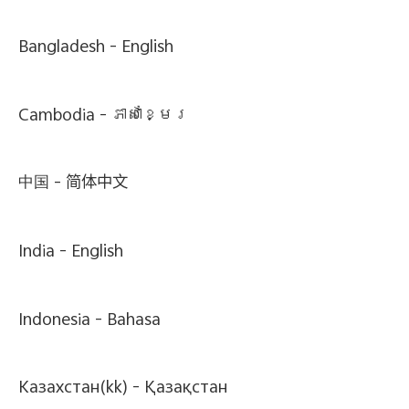
Bangladesh -
English
Cambodia -
ភាសាខ្មែរ
中国 -
简体中文
India -
English
Indonesia -
Bahasa
Казахстан(kk) -
Қазақстан