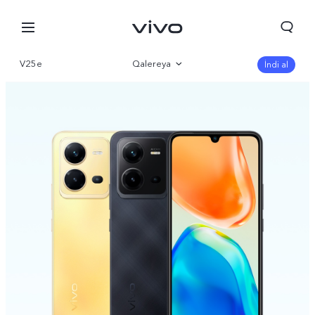
V25e
Qalereya
İndi al
İcmal
Parametr