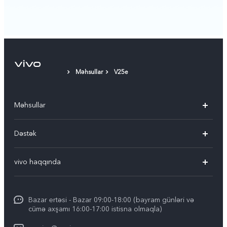
Məhsullar
V25e
Məhsullar
V30 5G
Dəstək
V30e 5G
FAQ-lar
vivo haqqında
V29 5G
Xidmət mərkəzləri
vivo haqqında
Y03
IMEI autentifikasiyası
Bazar ertəsi - Bazar 09:00-18:00 (bayram günləri və
Ümumi məlumat
Y100 4G
cümə axşamı 16:00-17:00 istisna olmaqla)
Sistemin yenilənməsi
Hüquqi məlumat