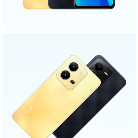
Azerbaijan(az) | Ölkə/region seçin