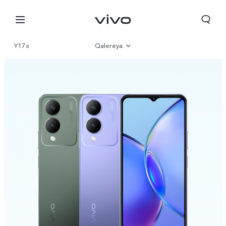
Y17s
Qalereya
İcmal
Parametr