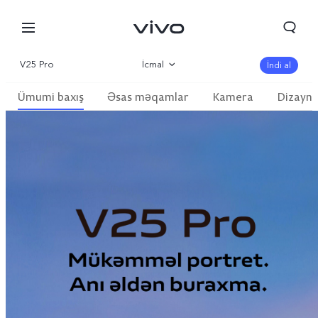
V25 Pro
İcmal
İndi al
Ümumi baxış
Əsas məqamlar
Kamera
Dizayn
Qalereya
Parametr