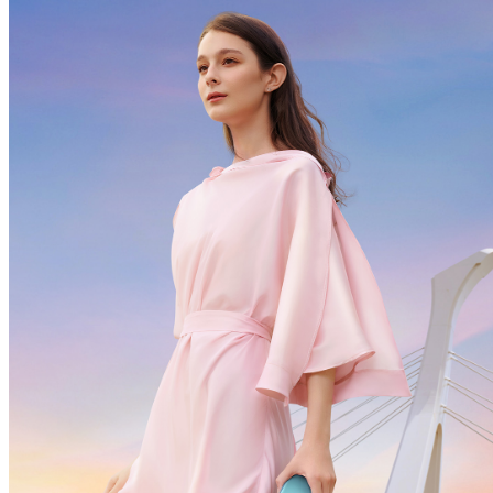
Azerbaijan(az) | Ölkə/region seçin