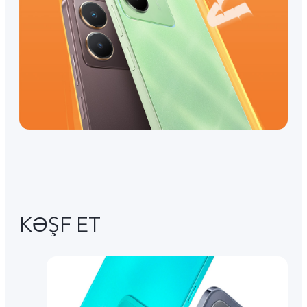
KƏŞF ET