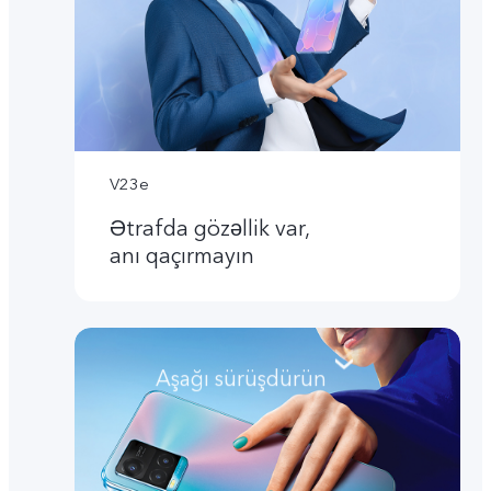
V23e
Ətrafda gözəllik var,
anı qaçırmayın
Aşağı sürüşdürün