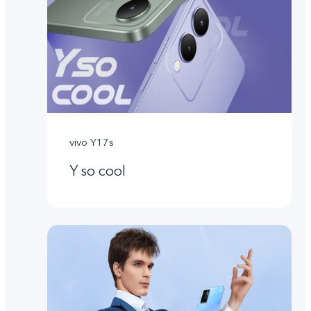
vivo Y17s
Y so cool