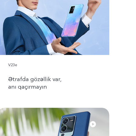
V23e
Ətrafda gözəllik var,
anı qaçırmayın