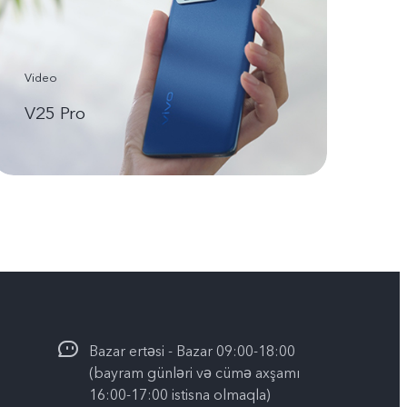
Video
V25 Pro
Bazar ertəsi - Bazar 09:00-18:00
(bayram günləri və cümə axşamı
16:00-17:00 istisna olmaqla)