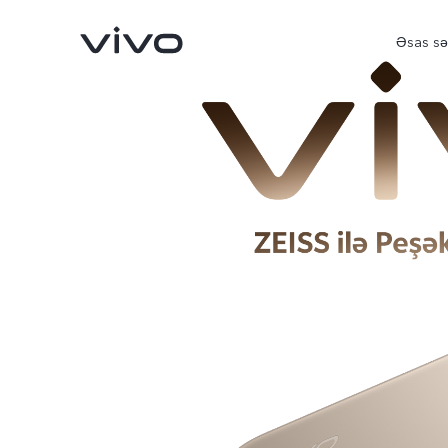
Əsas sə
V70 5G
V30 5G
yeni
yeni