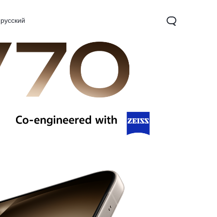
русский
Y03
Y100 4G
Y27s
yeni
yeni
yeni