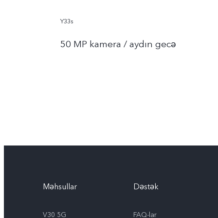
Y33s
50 MP kamera / aydın gecə
Məhsullar
Dəstək
V30 5G
FAQ-lar