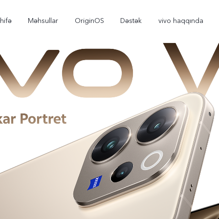
hifə
Məhsullar
OriginOS
Dəstək
vivo haqqında
V30e 5G
V29 5G
yeni
yeni