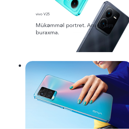
vivo V25
Mükəmməl portret. Anı əldəm
buraxma.