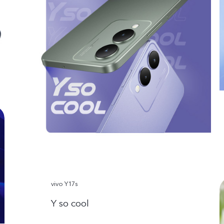
vivo Y17s
Y so cool